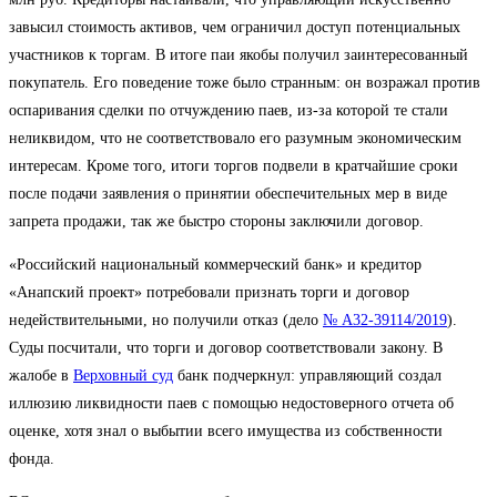
завысил стоимость активов, чем ограничил доступ потенциальных
участников к торгам. В итоге паи якобы получил заинтересованный
покупатель. Его поведение тоже было странным: он возражал против
оспаривания сделки по отчуждению паев, из-за которой те стали
неликвидом, что не соответствовало его разумным экономическим
интересам. Кроме того, итоги торгов подвели в кратчайшие сроки
после подачи заявления о принятии обеспечительных мер в виде
запрета продажи, так же быстро стороны заключили договор.
«Российский национальный коммерческий банк» и кредитор
«Анапский проект» потребовали признать торги и договор
недействительными, но получили отказ (дело
№ А32-39114/2019
).
Суды посчитали, что торги и договор соответствовали закону. В
жалобе в
Верховный суд
банк подчеркнул: управляющий создал
иллюзию ликвидности паев с помощью недостоверного отчета об
оценке, хотя знал о выбытии всего имущества из собственности
фонда.