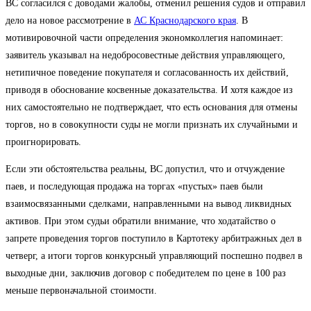
ВС согласился с доводами жалобы, отменил решения судов и отправил
дело на новое рассмотрение в
АС Краснодарского края
. В
мотивировочной части определения экономколлегия напоминает:
заявитель указывал на недобросовестные действия управляющего,
нетипичное поведение покупателя и согласованность их действий,
приводя в обоснование косвенные доказательства. И хотя каждое из
них самостоятельно не подтверждает, что есть основания для отмены
торгов, но в совокупности суды не могли признать их случайными и
проигнорировать.
Если эти обстоятельства реальны, ВС допустил, что и отчуждение
паев, и последующая продажа на торгах «пустых» паев были
взаимосвязанными сделками, направленными на вывод ликвидных
активов. При этом судьи обратили внимание, что ходатайство о
запрете проведения торгов поступило в Картотеку арбитражных дел в
четверг, а итоги торгов конкурсный управляющий поспешно подвел в
выходные дни, заключив договор с победителем по цене в 100 раз
меньше первоначальной стоимости.