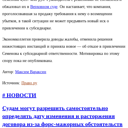
обжаловал их в
Верховном суде
. Он настаивает, что компания,
проголосовавшая за продажу требования к нему о возмещении
убытков, в такой ситуации не может предъявить новый иск о
привлечении к субсидиарке.
Экономколлегия проверила доводы жалобы, отменила решения
нижестоящих инстанций и приняла новое — об отказе в привлечении
Семенова к субсидиарной ответственности. Мотивировка по этому
спору пока не опубликована.
Автор:
Максим Вараксин
Источник:
Право.ру
# НОВОСТИ
Судам могут разрешить самостоятельно
определять дату изменения и расторжения
договора из-за форс-мажорных обстоятельств