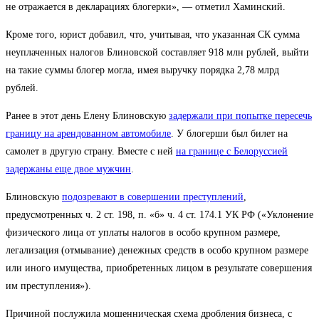
не отражается в декларациях блогерки», — отметил Хаминский.
Кроме того, юрист добавил, что, учитывая, что указанная СК сумма
неуплаченных налогов Блиновской составляет 918 млн рублей, выйти
на такие суммы блогер могла, имея выручку порядка 2,78 млрд
рублей.
Ранее в этот день Елену Блиновскую
задержали при попытке пересечь
границу на арендованном автомобиле
. У блогерши был билет на
самолет в другую страну. Вместе с ней
на границе с Белоруссией
задержаны еще двое мужчин
.
Блиновскую
подозревают в совершении преступлений
,
предусмотренных ч. 2 ст. 198, п. «б» ч. 4 ст. 174.1 УК РФ («Уклонение
физического лица от уплаты налогов в особо крупном размере,
легализация (отмывание) денежных средств в особо крупном размере
или иного имущества, приобретенных лицом в результате совершения
им преступления»).
Причиной послужила мошенническая схема дробления бизнеса, с