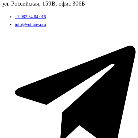
ул. Российская, 159В, офис 306Б
+7 982 34 84 016
info@votinova.ru