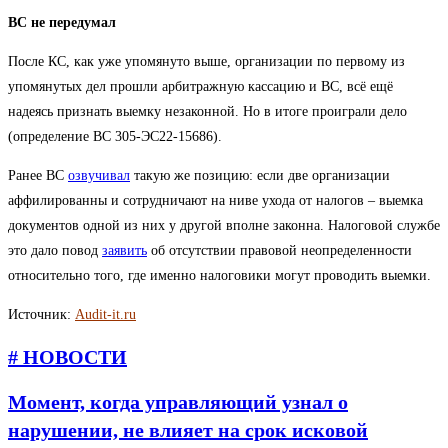
ВС не передумал
После КС, как уже упомянуто выше, организации по первому из
упомянутых дел прошли арбитражную кассацию и ВС, всё ещё
надеясь признать выемку незаконной. Но в итоге проиграли дело
(определение ВС 305-ЭС22-15686).
Ранее ВС
озвучивал
такую же позицию: если две организации
аффилированны и сотрудничают на ниве ухода от налогов – выемка
документов одной из них у другой вполне законна. Налоговой службе
это дало повод
заявить
об отсутствии правовой неопределенности
относительно того, где именно налоговики могут проводить выемки.
Источник:
Audit-it.ru
# НОВОСТИ
Момент, когда управляющий узнал о
нарушении, не влияет на срок исковой