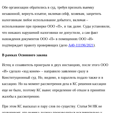
Обе организации обратились в суд, требуя признать выемку
незаконной, вернуть изъятое, включая сейф, хозяевам, запретить
налоговикам любое использование добытого, включая –
использование при проверке ООО «П», и так далее. Суды установили,
что никаких нарушений налоговики не допустили, а сам факт
нахождения документов ООО «П» в помещениях ООО «И»
подтверждает правоту проверяющих (дело
А40-111196/2021
).
В рамках Основного закона
Истец и созаявитель проиграли в двух инстанциях, после этого ООО
«И» сделало «ход конем» – направило заявление сразу в
Конституционный суд. Но, видимо, в параллель подало также и в
кассацию. Но на момент рассмотрения дела в КС решения кассации
еще не было, поэтому КС вынес определение об отказе в принятии
жалобы к рассмотрению.
При этом КС высказал и пару слов по существу. Статья 94 НК не
оговаривает, что выемка должна производиться исключительно у