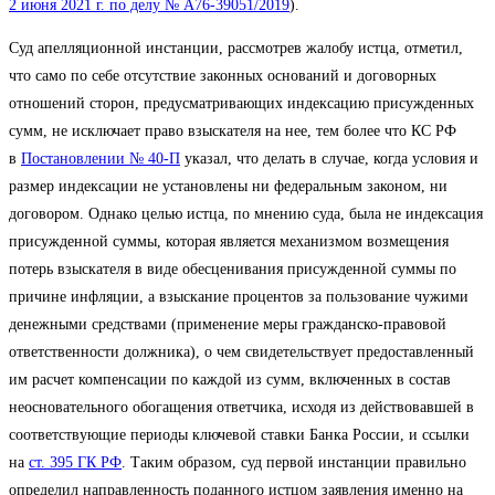
2 июня 2021 г. по делу № А76-39051/2019
).
Суд апелляционной инстанции, рассмотрев жалобу истца, отметил,
что само по себе отсутствие законных оснований и договорных
отношений сторон, предусматривающих индексацию присужденных
сумм, не исключает право взыскателя на нее, тем более что КС РФ
в
Постановлении № 40-П
указал, что делать в случае, когда условия и
размер индексации не установлены ни федеральным законом, ни
договором. Однако целью истца, по мнению суда, была не индексация
присужденной суммы, которая является механизмом возмещения
потерь взыскателя в виде обесценивания присужденной суммы по
причине инфляции, а взыскание процентов за пользование чужими
денежными средствами (применение меры гражданско-правовой
ответственности должника), о чем свидетельствует предоставленный
им расчет компенсации по каждой из сумм, включенных в состав
неосновательного обогащения ответчика, исходя из действовавшей в
соответствующие периоды ключевой ставки Банка России, и ссылки
на
ст. 395 ГК РФ
. Таким образом, суд первой инстанции правильно
определил направленность поданного истцом заявления именно на