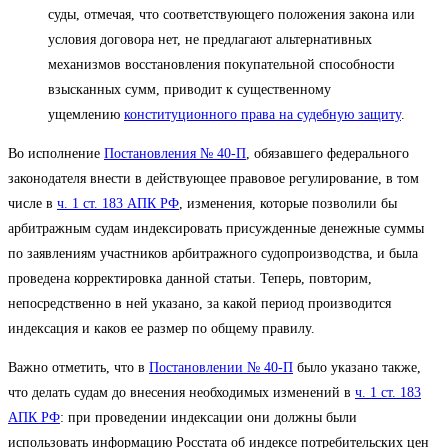
суды, отмечая, что соответствующего положения закона или
условия договора нет, не предлагают альтернативных
механизмов восстановления покупательной способности
взысканных сумм, приводит к существенному
ущемлению
конституционного права
на судебную защиту
.
Во исполнение
Постановления № 40-П
, обязавшего федерального
законодателя внести в действующее правовое регулирование, в том
числе в
ч. 1 ст. 183 АПК РФ
, изменения, которые позволили бы
арбитражным судам индексировать присужденные денежные суммы
по заявлениям участников арбитражного судопроизводства, и была
проведена корректировка данной статьи. Теперь, повторим,
непосредственно в ней указано, за какой период производится
индексация и каков ее размер по общему правилу.
Важно отметить, что в
Постановлении № 40-П
было указано также,
что делать судам до внесения необходимых изменений в
ч. 1 ст. 183
АПК РФ
: при проведении индексации они должны были
использовать информацию Росстата об индексе потребительских цен