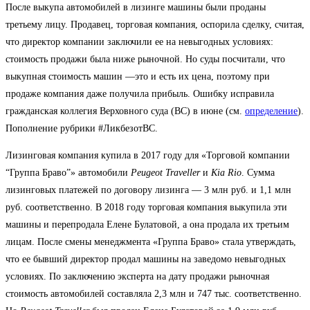
После выкупа автомобилей в лизинге машины были проданы
третьему лицу. Продавец, торговая компания, оспорила сделку, считая,
что директор компании заключили ее на невыгодных условиях:
стоимость продажи была ниже рыночной. Но суды посчитали, что
выкупная стоимость машин —это и есть их цена, поэтому при
продаже компания даже получила прибыль. Ошибку исправила
гражданская коллегия Верховного суда (ВС) в июне (см.
определение
).
Пополнение рубрики #ЛикбезотВС.
Лизинговая компания купила в 2017 году для «Торговой компании
“Группа Браво”» автомобили
Peugeot Traveller
и
Kia Rio
. Сумма
лизинговых платежей по договору лизинга — 3 млн руб. и 1,1 млн
руб. соответственно. В 2018 году торговая компания выкупила эти
машины и перепродала Елене Булатовой, а она продала их третьим
лицам. После смены менеджмента «Группа Браво» стала утверждать,
что ее бывший директор продал машины на заведомо невыгодных
условиях. По заключению эксперта на дату продажи рыночная
стоимость автомобилей составляла 2,3 млн и 747 тыс. соответственно.