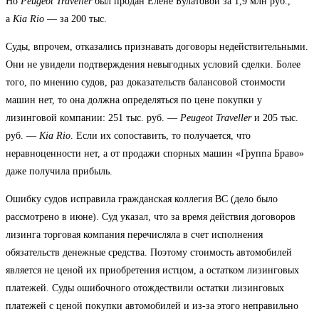
Но
Peugeot Traveller
был продан Елене Булатовой за 1,9 млн руб.,
а
Kia Rio
— за 200 тыс.
Суды, впрочем, отказались признавать договоры недействительными.
Они не увидели подтверждения невыгодных условий сделки. Более
того, по мнению судов, раз доказательств балансовой стоимости
машин нет, то она должна определяться по цене покупки у
лизинговой компании: 251 тыс. руб. —
Peugeot Traveller
и 205 тыс.
руб. —
Kia Rio
. Если их сопоставить, то получается, что
неравноценности нет, а от продажи спорных машин «Группа Браво»
даже получила прибыль.
Ошибку судов исправила гражданская коллегия ВС (дело было
рассмотрено в июне). Суд указал, что за время действия договоров
лизинга торговая компания перечисляла в счет исполнения
обязательств денежные средства. Поэтому стоимость автомобилей
является не ценой их приобретения истцом, а остатком лизинговых
платежей. Суды ошибочного отождествили остатки лизинговых
платежей с ценой покупки автомобилей и из-за этого неправильно